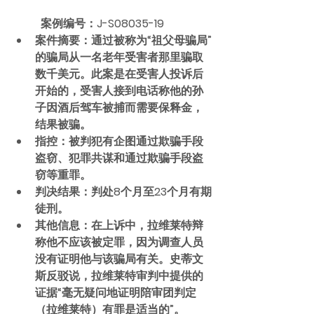
	案例编号：J-S08035-19
案件摘要：通过被称为“祖父母骗局”
的骗局从一名老年受害者那里骗取
数千美元。此案是在受害人投诉后
开始的，受害人接到电话称他的孙
子因酒后驾车被捕而需要保释金，
结果被骗。
指控：被判犯有企图通过欺骗手段
盗窃、犯罪共谋和通过欺骗手段盗
窃等重罪。
判决结果：判处8个月至23个月有期
徒刑。
其他信息：在上诉中，拉维莱特辩
称他不应该被定罪，因为调查人员
没有证明他与该骗局有关。史蒂文
斯反驳说，拉维莱特审判中提供的
证据“毫无疑问地证明陪审团判定
（拉维莱特）有罪是适当的”。