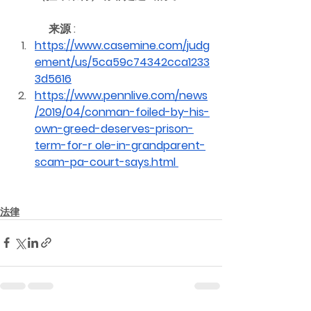
	   来源 : 
https://www.casemine.com/judg
ement/us/5ca59c74342cca1233
3d5616
https://www.pennlive.com/news
/2019/04/conman-foiled-by-his-
own-greed-deserves-prison-
term-for-r ole-in-grandparent-
scam-pa-court-says.html 
法律