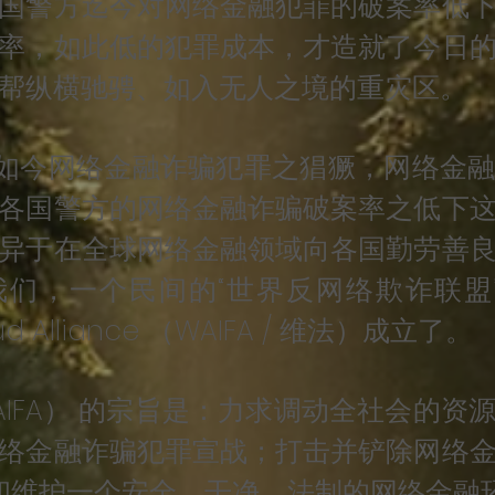
国警方迄今对网络金融犯罪的破案率低
率，如此低的犯罪成本，才造就了今日
帮纵横驰骋、如入无人之境的重灾区。
今网络金融诈骗犯罪之猖獗，网络金融
各国警方的网络金融诈骗破案率之低下
异于在全球网络金融领域向各国勤劳善
，一个民间的“世界反网络欺诈联盟” Wor
raud Alliance （WAIFA / 维法）成立了。
FA） 的宗旨是：力求调动全社会的资
络金融诈骗犯罪宣战；打击并铲除网络
复和维护一个安全、干净、法制的网络金融