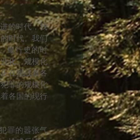
进的时代，我
极的时代。我们
、银行史的时
企业化、规模化
，正在挑战着各
币犯罪的规模化
战着各国的现行
犯罪的嚣张气