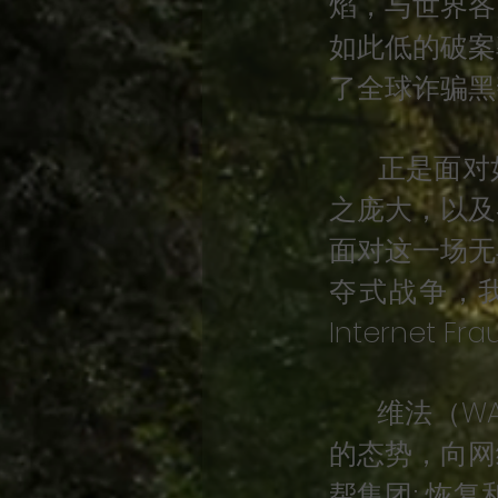
焰，与世界各
如此低的破案
了全球诈骗黑
正是面对如
之庞大，以及
面对这一场无
夺式战争，我们
Internet F
维法（WAI
的态势，向网
帮集团; 恢