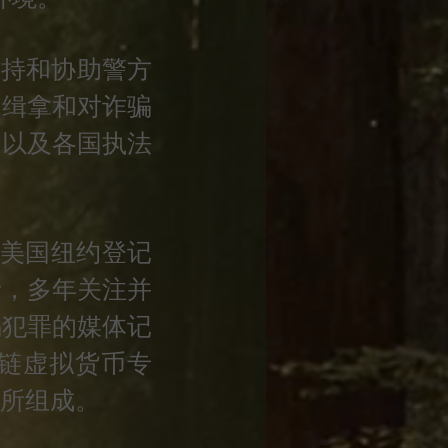
支持和协助警方
的缉拿和对诈骗
，以及各国执法
都美国纽约登记
者，多年关注并
骗犯罪的媒体记
链虚拟货币专
所组成。