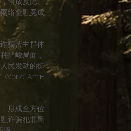
下，恰成反比。
的网络金融竟成
诈骗苦主群体
这种严峻局面，
良人民发动的掠
ld Anti-
源，形成全方位
金融诈骗犯罪黑
环境。