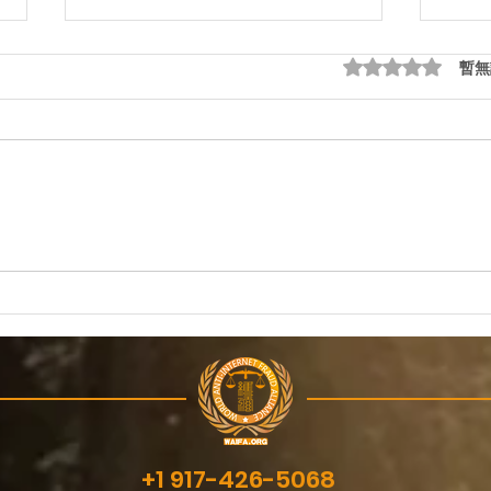
評等為 0（最高為
暫無
什么是深度伪造？
银行
推送
+1 917-426-5068