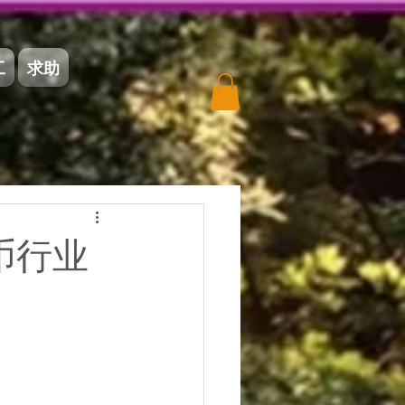
工
求助
币行业