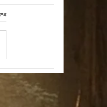
 5 顆星）。
評等
警告欺诈‘流行’是因授权
支付诈骗造成的损失