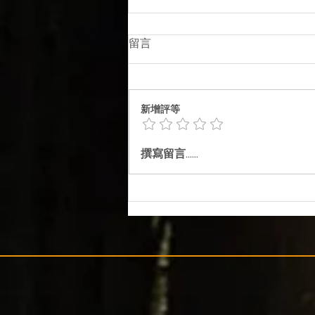
留言
新增評等
电话诈骗和语音钓鱼
撰寫留言......