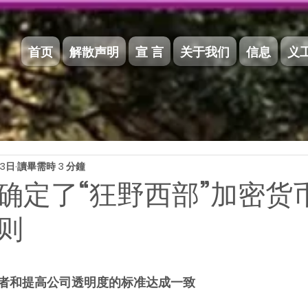
首页
解散声明
宣 言
关于我们
信息
义
月3日
讀畢需時 3 分鐘
确定了“狂野西部”加密货
则
 5 顆星）。
者和提高公司透明度的标准达成一致